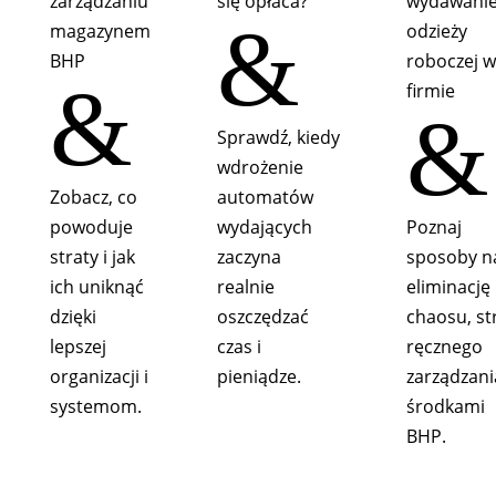
zarządzaniu
się opłaca?
wydawani
&
magazynem
odzieży
BHP
roboczej w
&
firmie
&
Sprawdź, kiedy
wdrożenie
Zobacz, co
automatów
powoduje
wydających
Poznaj
straty i jak
zaczyna
sposoby n
ich uniknąć
realnie
eliminację
dzięki
oszczędzać
chaosu, str
lepszej
czas i
ręcznego
organizacji i
pieniądze.
zarządzani
systemom.
środkami
BHP.