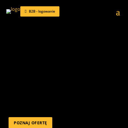
B2B - logowanie
BHP i zakupów
POZNAJ OFERTĘ