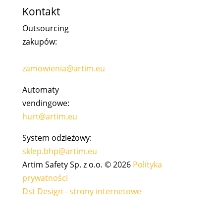
Kontakt
Outsourcing
zakupów:
zamowienia@artim.eu
Automaty
vendingowe:
hurt@artim.eu
System odzieżowy:
sklep.bhp@artim.eu
Artim Safety Sp. z o.o. © 2026
Polityka
prywatności
Dst Design - strony internetowe